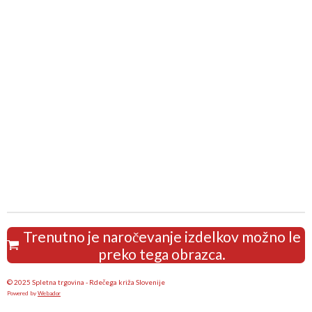
Trenutno je naročevanje izdelkov možno le
preko tega obrazca.
© 2025 Spletna trgovina - Rdečega križa Slovenije
Powered by
Webador