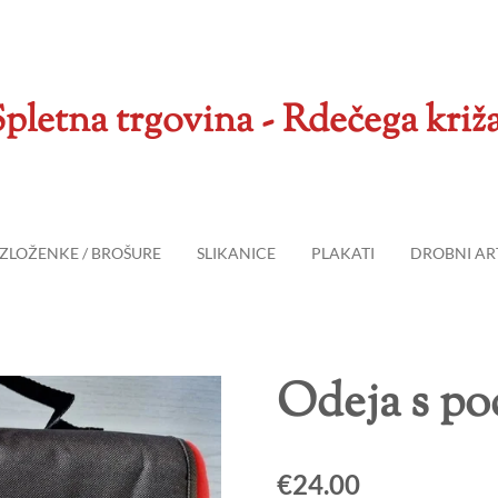
pletna trgovina - Rdečega križ
ZLOŽENKE / BROŠURE
SLIKANICE
PLAKATI
DROBNI ART
Odeja s po
€24.00