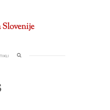
 Slovenije
TIKLI
S