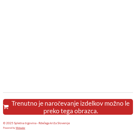
Trenutno je naročevanje izdelkov možno le
preko tega obrazca.
© 2025 Spletna trgovina - Rdečega križa Slovenije
Powered by
Webador