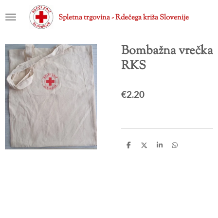
Skip
Spletna trgovina - Rdečega križa Slovenije
to
main
content
Bombažna vrečka
RKS
€2.20
S
S
S
S
h
h
h
h
a
a
a
a
r
r
r
r
e
e
e
e