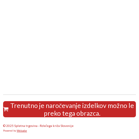
Trenutno je naročevanje izdelkov možno le
preko tega obrazca.
© 2025 Spletna trgovina - Rdečega križa Slovenije
Powered by
Webador