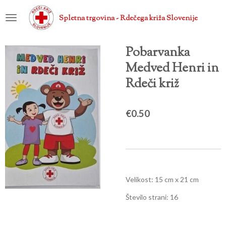
Skip
Spletna trgovina - Rdečega križa Slovenije
to
main
content
Pobarvanka
Medved Henri in
Rdeči križ
€0.50
Velikost: 15 cm x 21 cm
Število strani: 16