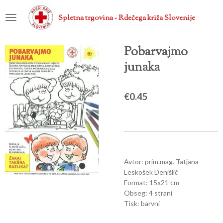
Skip
Spletna trgovina - Rdečega križa Slovenije
to
main
content
Pobarvajmo
junaka
€0.45
Avtor: prim.mag. Tatjana
Leskošek Denišlič
Format: 15x21 cm
Obseg: 4 strani
Tisk: barvni