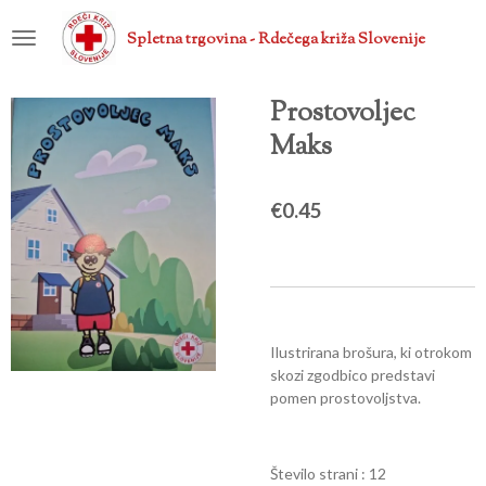
Skip
Spletna trgovina - Rdečega križa Slovenije
to
main
content
Prostovoljec
Maks
€0.45
Ilustrirana brošura, ki otrokom
skozi zgodbico predstavi
pomen prostovoljstva.
Število strani : 12