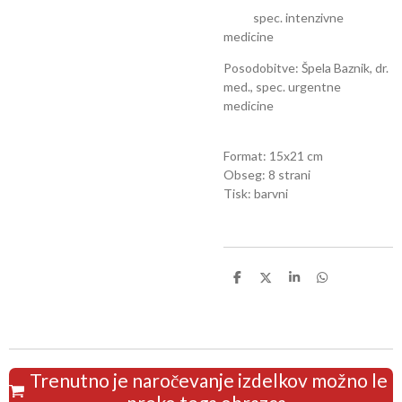
spec. intenzivne
medicine
Posodobitve: Špela Baznik, dr.
med., spec. urgentne
medicine
Format: 15x21 cm
Obseg: 8 strani
Tisk: barvni
S
S
S
S
h
h
h
h
a
a
a
a
r
r
r
r
e
e
e
e
Trenutno je naročevanje izdelkov možno le