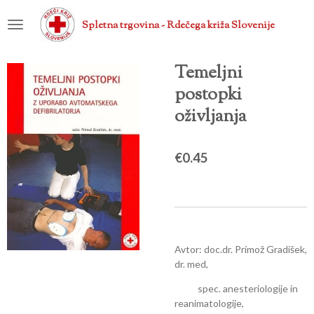
Skip
Spletna trgovina - Rdečega križa Slovenije
to
main
content
Temeljni
postopki
oživljanja
€0.45
Avtor: doc.dr. Primož Gradišek,
dr. med,
spec. anesteriologije in
reanimatologije,