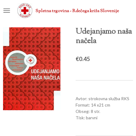
Skip
Spletna trgovina - Rdečega križa Slovenije
to
main
content
Udejanjamo naša
načela
€0.45
Avtor: strokovna služba RKS
Format: 14 x21 cm
Obseg: 8 str.
Tisk: barvni