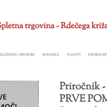
pletna trgovina - Rdečega križ
ZLOŽENKE / BROŠURE
SLIKANICE
PLAKATI
DROBNI ART
Priročnik
PRVE POM