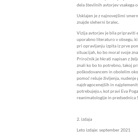
dela številnih avtorjev vsakega 
Usklajen je z najnovejšimi smerni
znajde sleherni bralec.
Vizija avtorjev je bila pripravit
uporabno literaturo v obsegu, ki 
pri opravljanju izpita iz prve p
situacijah, ko bo moral svoje zn
Priročnik je hkrati napisan z želj
znali ko bo to potrebno, takoj pr
poškodovancem in obolelim okoli 
pomoč rešuje življenja, nudenje
najdragocenejših in najplemenitej
potrebujejo.«, kot pravi Eva Poga
reanimatologije in predsednica 
2. izdaja
Leto izdaje: september 2021