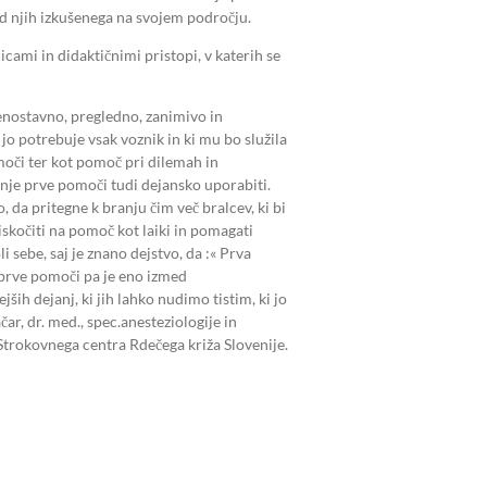
od njih izkušenega na svojem področju.
cami in didaktičnimi pristopi, v katerih se
i enostavno, pregledno, zanimivo in
jo potrebuje vsak voznik in ki mu bo služila
omoči ter kot pomoč pri dilemah in
anje prve pomoči tudi dejansko uporabiti.
o, da pritegne k branju čim več bralcev, ki bi
iskočiti na pomoč kot laiki in pomagati
sebe, saj je znano dejstvo, da :« Prva
 prve pomoči pa je eno izmed
ših dejanj, ki jih lahko nudimo tistim, ki jo
čar, dr. med., spec.anesteziologije in
Strokovnega centra Rdečega križa Slovenije.