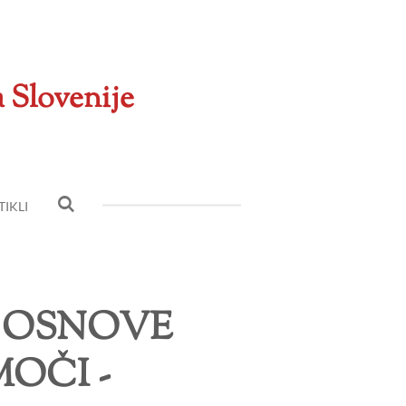
a Slovenije
IKLI
 - OSNOVE
OČI -